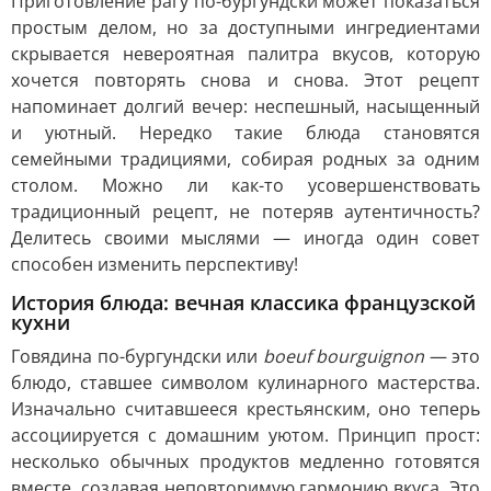
Приготовление рагу по-бургундски может показаться
простым делом, но за доступными ингредиентами
скрывается невероятная палитра вкусов, которую
хочется повторять снова и снова. Этот рецепт
напоминает долгий вечер: неспешный, насыщенный
и уютный. Нередко такие блюда становятся
семейными традициями, собирая родных за одним
столом. Можно ли как-то усовершенствовать
традиционный рецепт, не потеряв аутентичность?
Делитесь своими мыслями — иногда один совет
способен изменить перспективу!
История блюда: вечная классика французской
кухни
Говядина по-бургундски или
boeuf bourguignon
— это
блюдо, ставшее символом кулинарного мастерства.
Изначально считавшееся крестьянским, оно теперь
ассоциируется с домашним уютом. Принцип прост:
несколько обычных продуктов медленно готовятся
вместе, создавая неповторимую гармонию вкуса. Это