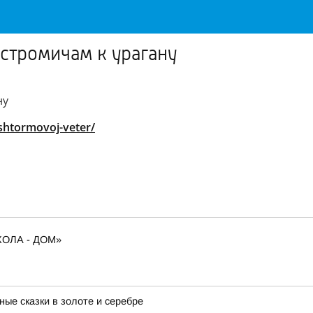
остромичам к урагану
ну
shtormovoj-veter/
ОЛА - ДОМ»
ые сказки в золоте и серебре