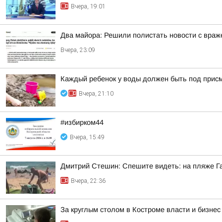
Вчера, 19:01
Два майора: Решили полистать новости с враже
Вчера, 23:09
Каждый ребенок у воды должен быть под прис
Вчера, 21:10
#избирком44
Вчера, 15:49
Дмитрий Стешин: Спешите видеть: на пляже Га
Вчера, 22:36
За круглым столом в Костроме власти и бизне