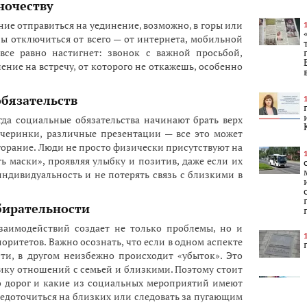
ночеству
ние отправиться на уединение, возможно, в горы или
обы отключиться от всего — от интернета, мобильной
все равно настигнет: звонок с важной просьбой,
ние на встречу, от которого не откажешь, особенно
бязательств
гда социальные обязательства начинают брать верх
ечеринки, различные презентации — все это может
горание. Люди не просто физически присутствуют на
 маски», проявляя улыбку и позитив, даже если их
 индивидуальность и не потерять связь с близкими в
бирательности
заимодействий создает не только проблемы, но и
оритетов. Важно осознать, что если в одном аспекте
ти, в другом неизбежно происходит «убыток». Это
ку отношений с семьей и близкими. Поэтому стоит
но дорог и какие из социальных мероприятий имеют
редоточиться на близких или следовать за пугающим