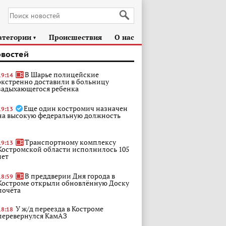
атегории
Происшествия
О нас
►
овостей
В Шарье полицейские
19:14
экстренно доставили в больницу
задыхающегося ребенка
Еще один костромич назначен
19:13
на высокую федеральную должность
Транспортному комплексу
19:13
Костромской области исполнилось 105
лет
В преддверии Дня города в
18:59
Костроме открыли обновлённую Доску
почёта
У ж/д переезда в Костроме
18:18
перевернулся КамАЗ