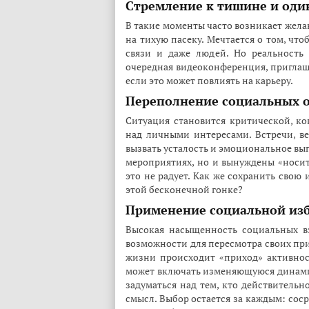
Стремление к тишине и оди
В такие моменты часто возникает жела
на тихую пасеку. Мечтается о том, чт
связи и даже людей. Но реальность 
очередная видеоконференция, приглаше
если это может повлиять на карьеру.
Переполнение социальных о
Ситуация становится критической, ко
над личными интересами. Встречи, в
вызвать усталость и эмоциональное вы
мероприятиях, но и вынуждены «носить
это не радует. Как же сохранить свою
этой бесконечной гонке?
Применение социальной из
Высокая насыщенность социальных в
возможности для пересмотра своих при
жизни происходит «приход» активнос
может включать изменяющуюся динами
задуматься над тем, кто действитель
смысл. Выбор остается за каждым: сос