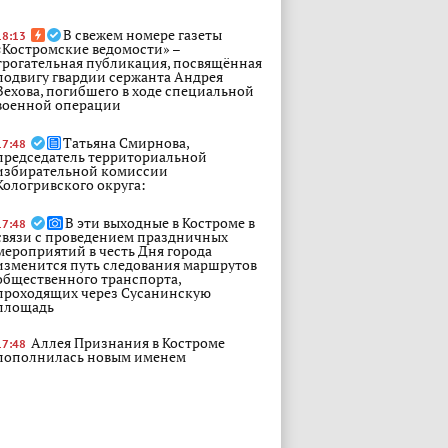
В свежем номере газеты
18:13
«Костромские ведомости» –
трогательная публикация, посвящённая
подвигу гвардии сержанта Андрея
Вехова, погибшего в ходе специальной
военной операции
Татьяна Смирнова,
17:48
председатель территориальной
избирательной комиссии
Кологривского округа:
В эти выходные в Костроме в
17:48
связи с проведением праздничных
мероприятий в честь Дня города
изменится путь следования маршрутов
общественного транспорта,
проходящих через Сусанинскую
площадь
Аллея Признания в Костроме
17:48
пополнилась новым именем
Сотрудник следственного
17:24
управления СК России по Костромской
области совместно с Уполномоченным