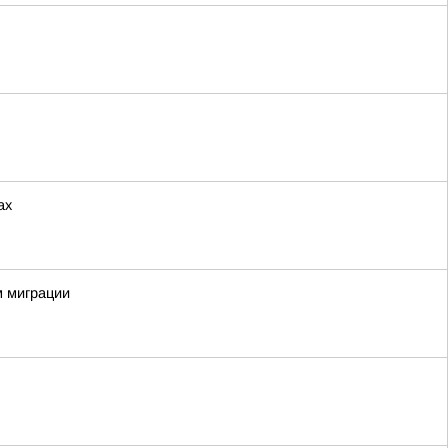
ах
м миграции