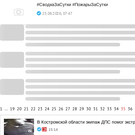
#СводкаЗаСутки #ПожарыЗаСутки
25.06.2026, 07:47
1
...
19
20
21
22
23
24
25
26
27
28
29
30
31
32
33
34
35
36
В Костромской области экипаж ДПС помог экст
15:14