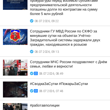
прокуратуры перед восемью субъектами
предпринимательской деятельности
погашены долги по контрактам на сумму
более 5 млн рублей
08.07.2026, 09:22
Сотрудники ГУ МВД России по СКФО за
минувшие сутки на объектах Учётно-
Заградительной системы задержали двух
граждан, находившихся в розыске
08.07.2026, 09:13
Сотрудники МЧС России поздравляют с Днём
семьи, любви и верности!
08.07.2026, 08:49
#СводкаЗаСутки #ПожарыЗаСутки
08.07.2026, 07:48
#работавполиции