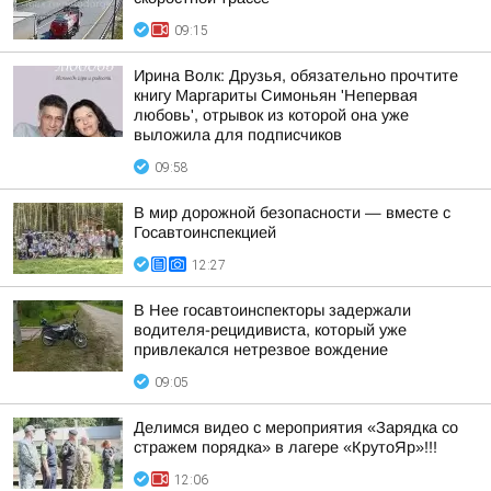
09:15
Ирина Волк: Друзья, обязательно прочтите
книгу Маргариты Симоньян 'Непервая
любовь', отрывок из которой она уже
выложила для подписчиков
09:58
В мир дорожной безопасности — вместе с
Госавтоинспекцией
12:27
В Нее госавтоинспекторы задержали
водителя-рецидивиста, который уже
привлекался нетрезвое вождение
09:05
Делимся видео с мероприятия «Зарядка со
стражем порядка» в лагере «КрутоЯр»!!!
12:06