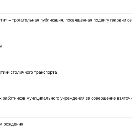
ти» – трогательная публикация, посвящённая подвигу гвардии с
ом
ктики столичного транспорта
х работников муниципального учреждения за совершение взяточ
ём рождения