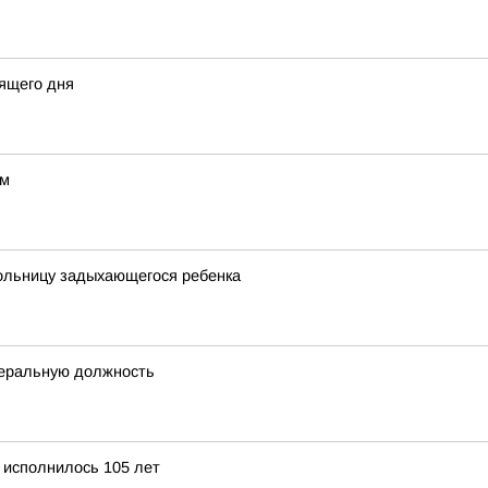
ящего дня
ом
больницу задыхающегося ребенка
деральную должность
 исполнилось 105 лет