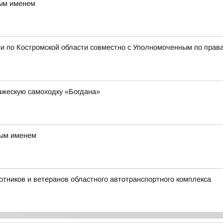
вым именем
и по Костромской области совместно с Уполномоченным по права
ажескую самоходку «Богдана»
вым именем
отников и ветеранов областного автотранспортного комплекса