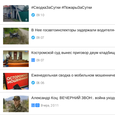
#СводкаЗаСутки #ПожарыЗаСутки
09:10
В Нее госавтоинспекторы задержали водителя-
09:07
Костромской суд вынес приговор двум кладби
09:07
Еженедельная сводка о мобильном мошенничест
08:06
Александр Коц: ВЕЧЕРНИЙ ЗВОН:. война уход
Вчера, 20:11