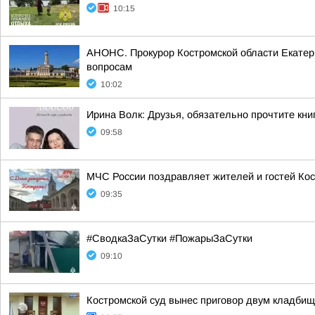
10:15
АНОНС. Прокурор Костромской области Екатери
вопросам
10:02
Ирина Волк: Друзья, обязательно прочтите кн
09:58
МЧС России поздравляет жителей и гостей Кос
09:35
#СводкаЗаСутки #ПожарыЗаСутки
09:10
Костромской суд вынес приговор двум кладби