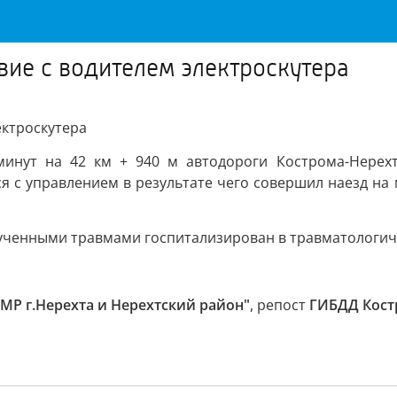
ие с водителем электроскутера
ктроскутера
 минут на 42 км + 940 м автодороги Кострома-Нерехт
лся с управлением в результате чего совершил наезд н
ученными травмами госпитализирован в травматологиче
 МР г.Нерехта и Нерехтский район"
, репост
ГИБДД Кост