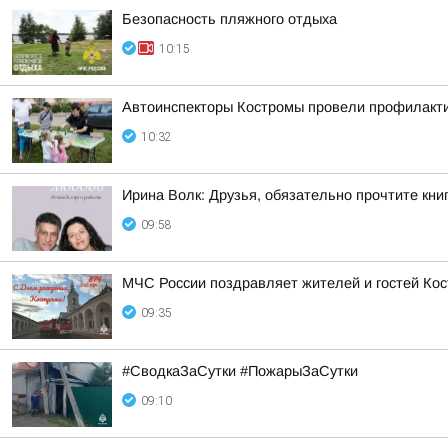
Безопасность пляжного отдыха
10:15
Автоинспекторы Костромы провели профилакти
10:32
Ирина Волк: Друзья, обязательно прочтите кн
09:58
МЧС России поздравляет жителей и гостей Кос
09:35
#СводкаЗаСутки #ПожарыЗаСутки
09:10