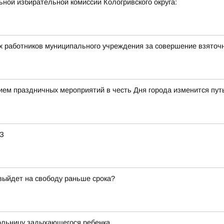
ной избирательной комиссии Кологривского округа:
х работников муниципального учреждения за совершение взяточ
нием праздничных мероприятий в честь Дня города изменится пу
АЗ
 выйдет на свободу раньше срока?
больницу задыхающегося ребенка