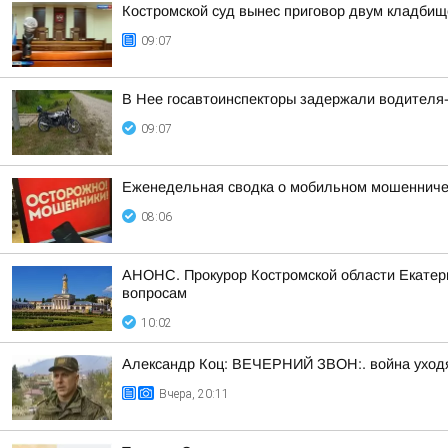
Костромской суд вынес приговор двум кладби
09:07
В Нее госавтоинспекторы задержали водителя-
09:07
Еженедельная сводка о мобильном мошенничест
08:06
АНОНС. Прокурор Костромской области Екатери
вопросам
10:02
Александр Коц: ВЕЧЕРНИЙ ЗВОН:. война уход
Вчера, 20:11