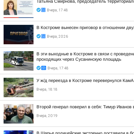
Татьяна Смирнова, председатель территориаль
Вчера, 17:48
В Костроме вынесен приговор в отношении дву
Вчера, 20:26
В эти выходные в Костроме в связи с проведе
проходящих через Сусанинскую площадь
Вчера, 17:48
У ж/д переезда в Костроме перевернулся Кам
Вчера, 18:18
Второй генерал поверил в себя: Тимур Иванов
Вчера, 20:19
В Шарье полицейские экстренно доставили в 