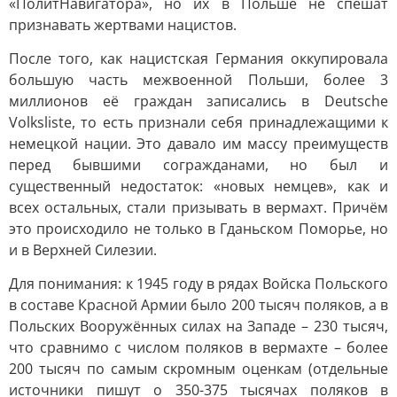
«ПолитНавигатора», но их в Польше не спешат
признавать жертвами нацистов.
После того, как нацистская Германия оккупировала
большую часть межвоенной Польши, более 3
миллионов её граждан записались в Deutsche
Volksliste, то есть признали себя принадлежащими к
немецкой нации. Это давало им массу преимуществ
перед бывшими согражданами, но был и
существенный недостаток: «новых немцев», как и
всех остальных, стали призывать в вермахт. Причём
это происходило не только в Гданьском Поморье, но
и в Верхней Силезии.
Для понимания: к 1945 году в рядах Войска Польского
в составе Красной Армии было 200 тысяч поляков, а в
Польских Вооружённых силах на Западе – 230 тысяч,
что сравнимо с числом поляков в вермахте – более
200 тысяч по самым скромным оценкам (отдельные
источники пишут о 350-375 тысячах поляков в