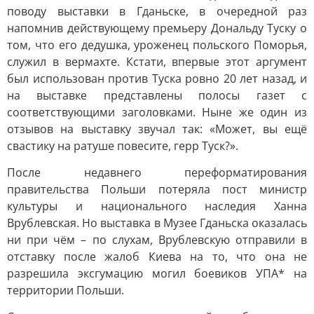
поводу выставки в Гданьске, в очередной раз
напомнив действующему премьеру Дональду Туску о
том, что его дедушка, уроженец польского Поморья,
служил в вермахте. Кстати, впервые этот аргумент
был использован против Туска ровно 20 лет назад, и
на выставке представлены полосы газет с
соответствующими заголовками. Ныне же один из
отзывов на выставку звучал так: «Может, вы ещё
свастику на ратуше повесите, герр Туск?».
После недавнего переформатирования
правительства Польши потеряла пост министр
культуры и национального наследия Ханна
Врублевская. Но выставка в Музее Гданьска оказалась
ни при чём – по слухам, Врублевскую отправили в
отставку после жалоб Киева на то, что она не
разрешила эксгумацию могил боевиков УПА* на
территории Польши.