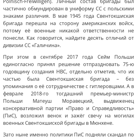
Polnisch-Freiwilligen). Личный состав бригады был
частично обмундирован в униформу СС с польскими
знаками различия. В мае 1945 года Свентокшиская
бригада перешла на сторону американских войск,
потому её военные никакой ответственности не
понесли. Как говорится, найдите десять отличий от
дивизии СС «Галичина».
При этом в сентябре 2017 года Сейм Польши
единогласно принял решение отпраздновать 75-ю
годовщину создания НВС, отдельно отметив, что их
частью была Свентокшиская бригада – без
упоминания о её сотрудничестве с гитлеровцами. А в
феврале 2018-го тогдашний премьер-министр
Польши Матеуш Mоравецкий, выдвиженец
консервативной партии «Право и Справедливость»
(ПиС), возложил венок и зажёг свечу на могилах
военных Свентокшиской бригады в Мюнхене.
Зато ныне именно политики ПиС подняли скандал по