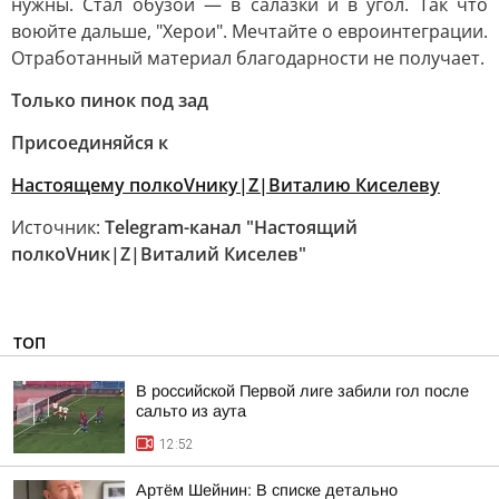
нужны. Стал обузой — в салазки и в угол. Так что
воюйте дальше, "Херои". Мечтайте о евроинтеграции.
Отработанный материал благодарности не получает.
Только пинок под зад
Присоединяйся к
Настоящему полкоVнику|Z|Виталию Киселеву
Источник:
Telegram-канал "Настоящий
полкоVник|Z|Виталий Киселев"
ТОП
В российской Первой лиге забили гол после
сальто из аута
12:52
Артём Шейнин: В списке детально