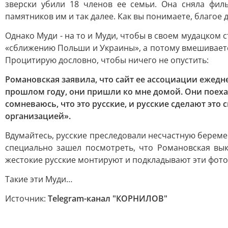
зверски убили 18 членов ее семьи. Она сняла фил
памятников им и так далее. Как вы понимаете, благое д
Однако Муди - на то и Муди, чтобы в своем мудацком с
«сближению Польши и Украины», а потому вмешиваетс
Процитирую дословно, чтобы ничего не опустить:
Романовская заявила, что сайт ее ассоциации ежедн
прошлом году, они пришли ко мне домой. Они поехали
сомневаюсь, что это русские, и русские сделают это 
организацией».
Вдумайтесь, русские преследовали несчастную беремен
специально зашел посмотреть, что Романовская вык
жестокие русские монтируют и подкладывают эти фото 
Такие эти Муди…
Источник:
Telegram-канал "КОРНИЛОВ"