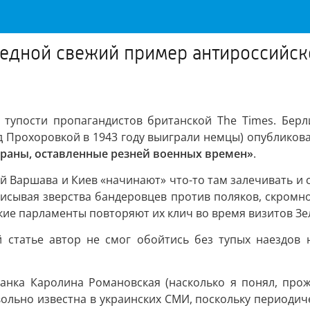
едной свежий пример антироссийско
тупости пропагандистов британской The Times. Берли
д Прохоровкой в 1943 году выиграли немцы) опубликова
раны, оставленные резней военных времен»
.
ий Варшава и Киев «начинают» что-то там залечивать и 
писывая зверства бандеровцев против поляков, скромно
кие парламенты повторяют их клич во время визитов Зе
 статье автор не смог обойтись без тупых наездов 
данка Каролина Романовская (насколько я понял, про
льно известна в украинских СМИ, поскольку периодиче