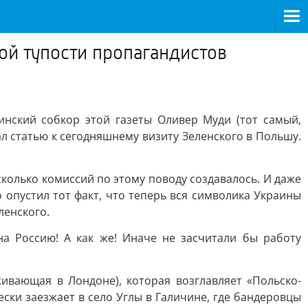
й тупости пропагандистов
нский собкор этой газеты Оливер Муди (тот самый,
л статью к сегодняшнему визиту Зеленского в Польшу.
сколько комиссий по этому поводу создавалось. И даже
 опустил тот факт, что теперь вся символика Украины
ленского.
на Россию! А как же! Иначе не засчитали бы работу
живающая в Лондоне), которая возглавляет «Польско-
ски заезжает в село Углы в Галичине, где бандеровцы