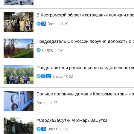
В Костромской области сотрудники полиции про
Вчера, 11:19
Председатель СК России поручил доложить о р
Вчера, 11:58
Представители регионального следственного у
Вчера, 10:52
Больше половины домов в Костроме готовы к 
Вчера, 11:17
#СводкаЗаСутки #ПожарыЗаСутки
Вчера, 10:32