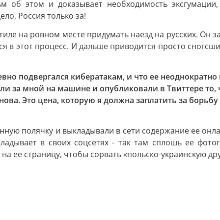
ьм об этом и доказывает необходимость эксгумации,
ело, Россия только за!
тиле на ровном месте придумать наезд на русских. Он з
я в этот процесс. И дальше приводится просто сногсши
евно подвергался кибератакам, и что ее неоднократно
 за мной на машине и опубликовали в Твиттере то, чт
снова. Это цена, которую я должна заплатить за борьб
ную полячку и выкладывали в сети содержание ее онлайн
ладывает в своих соцсетях - так там сплошь ее фотог
на ее страницу, чтобы сорвать «польско-украинскую др