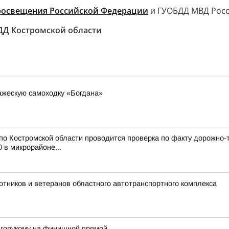
росвещения Российской Федерации
и ГУОБДД МВД Росс
Д Костромской области
ажескую самоходку «Богдана»
о Костромской области проводится проверка по факту дорожно-
 в микрорайоне...
отников и ветеранов областного автотранспортного комплекса
лгорукому на финишной прямой