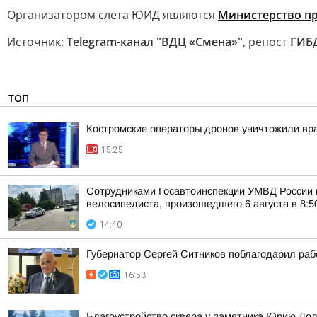
Организатором слета ЮИД являются
Министерство п
Источник:
Telegram-канал "ВДЦ «Смена»"
, репост
ГИБД
ТОП
Костромские операторы дронов уничтожили вр
15:25
Сотрудниками Госавтоинспекции УМВД России п
велосипедиста, произошедшего 6 августа в 8:50
14:40
Губернатор Сергей Ситников поблагодарил раб
16:53
Благоустройство сквера у памятника Юрию До