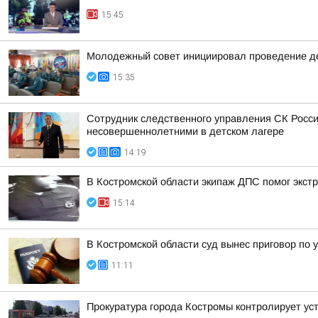
15:45
Молодежный совет инициировал проведение де
15:35
Сотрудник следственного управления СК Росси
несовершеннолетними в детском лагере
14:19
В Костромской области экипаж ДПС помог экстр
15:14
В Костромской области суд вынес приговор по 
11:11
Прокуратура города Костромы контролирует ус