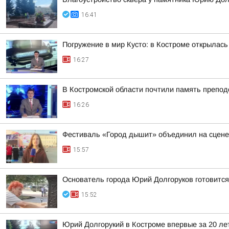
16:41
Погружение в мир Кусто: в Костроме открылась
16:27
В Костромской области почтили память препод
16:26
Фестиваль «Город дышит» объединил на сцене
15:57
Основатель города Юрий Долгоруков готовится 
15:52
Юрий Долгорукий в Костроме впервые за 20 л